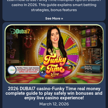
casino in 2026. This guide explains smart betting
strategies, bonus features
See More »
2026 DUBAI7 casino-Funky Time real money
complete guide to play safely win bonuses and
enjoy live casino experience!
March 12, 2026