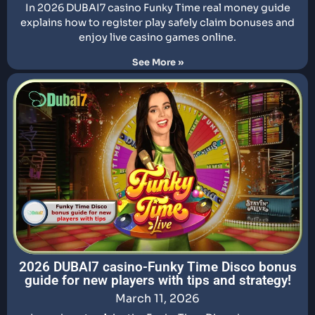
In 2026 DUBAI7 casino Funky Time real money guide
explains how to register play safely claim bonuses and
enjoy live casino games online.
See More »
2026 DUBAI7 casino-Funky Time Disco bonus
guide for new players with tips and strategy!
March 11, 2026