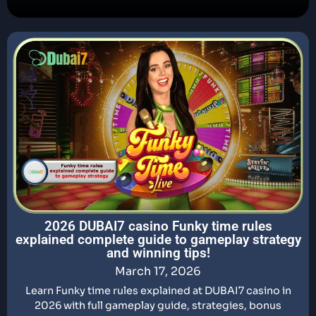
2026 DUBAI7 casino Funky time rules
explained complete guide to gameplay strategy
and winning tips!
March 17, 2026
Learn Funky time rules explained at DUBAI7 casino in
2026 with full gameplay guide, strategies, bonus