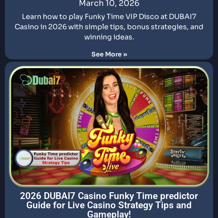
March 10, 2026
Learn how to play Funky Time VIP Disco at DUBAI7
Casino in 2026 with simple tips, bonus strategies, and
winning ideas.
See More »
2026 DUBAI7 Casino Funky Time predictor
Guide for Live Casino Strategy Tips and
Gameplay!